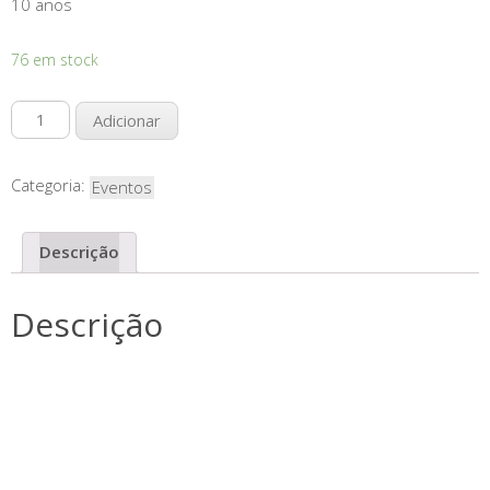
10 anos
76 em stock
Quantidade
Adicionar
de
Bilhete
de
Categoria:
Eventos
pessoa
extra
Descrição
Descrição