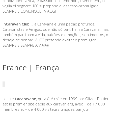
condividono la vita, le passioni e le emozioni, i sentimenti, la
voglia di sognare. ICC si propone di esaltare-promulgara
SEMPRE E COMUNQUE I VIAGGI
InCaravan Club
… a Caravana é uma paixão profunda.
Caravanistas e Amigos, que não só partilham a Caravana, mas
também partilham a vida, paixões e emoções, sentimentos, o
desejo de sonhar. A ICC pretende exaltar e promulgar
SEMPRE E SEMPRE A VIAJAR
France | França
Le site
Lacaravane
, qui a été créé en 1999 par Olivier Pottier,
est le premier site dédié aux caravaniers, avec + de 17 000
membres et + de 4 000 visiteurs uniques par jour