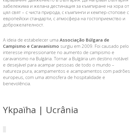
забележима и желана дестинация за къмпиране на хора от
цял свят – с чиста природа, с къмпинги и кемпер-стопове с
европейски стандарти, с атмосфера на гостоприемство и
доброжелателност.
A ideia de estabelecer uma
Associação Búlgara de
Campismo e Caravanismo
surgiu em 2009. Foi causado pelo
interesse impressionante no aumento de campismo e
caravanismo na Bulgária. Tornar a Bulgária um destino notável
e desejável para acampar pessoas de todo o mundo –
natureza pura, acampamentos e acampamentos com padrões
europeus, com uma atmosfera de hospitalidade e
benevolência.
Ykpaïha | Ucrânia