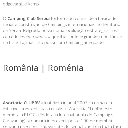
odgovarajuci kamp
O
Camping Club Serbia
foi formado com a idéia básica de
iniciar a construção de Campings internacionais no território
da Sérvia. Belgrado possui uma localização estratégica nos
corredores europeus, o que lhe confere grande importância
no trânsito, mas não possui um Camping adequado.
România | Roménia
Asociatia CLUBRV
a luat fiinta in anul 2007 ca urmare a
initiativei unor entuziasti rulotisti . Asociatia CLubRV este
membra a F.I.C.C., (Federatia Internationala de Camping si
Caravaning) si numara in prezent peste 100 de membrii
cotizanti precum si cateva sute de simpatizanti din toata tara