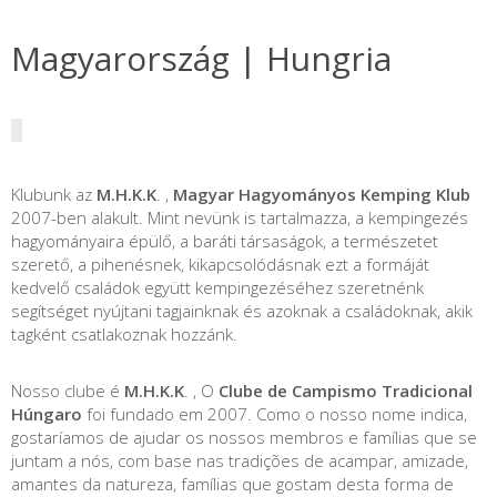
Magyarország | Hungria
Klubunk az
M.H.K.K
. ,
Magyar Hagyományos Kemping Klub
2007-ben alakult. Mint nevünk is tartalmazza, a kempingezés
hagyományaira épülő, a baráti társaságok, a természetet
szerető, a pihenésnek, kikapcsolódásnak ezt a formáját
kedvelő családok együtt kempingezéséhez szeretnénk
segítséget nyújtani tagjainknak és azoknak a családoknak, akik
tagként csatlakoznak hozzánk.
Nosso clube é
M.H.K.K
. , O
Clube de Campismo Tradicional
Húngaro
foi fundado em 2007. Como o nosso nome indica,
gostaríamos de ajudar os nossos membros e famílias que se
juntam a nós, com base nas tradições de acampar, amizade,
amantes da natureza, famílias que gostam desta forma de