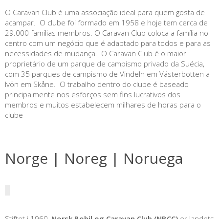
O Caravan Club é uma associação ideal para quem gosta de
acampar. O clube foi formado em 1958 e hoje tem cerca de
29.000 famílias membros. O Caravan Club coloca a família no
centro com um negócio que é adaptado para todos e para as
necessidades de mudança. O Caravan Club é o maior
proprietário de um parque de campismo privado da Suécia,
com 35 parques de campismo de Vindeln em Västerbotten a
Ivön em Skåne. O trabalho dentro do clube é baseado
principalmente nos esforços sem fins lucrativos dos
membros e muitos estabelecem milhares de horas para o
clube
Norge | Noreg | Noruega
Stiftet i 1960,
Norsk Bobil og Caravan Club (NBCC)
er landets