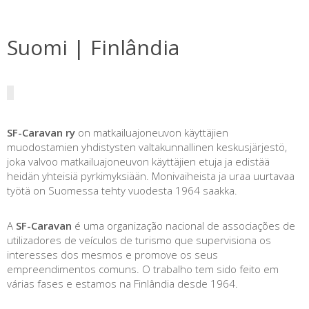
Suomi | Finlândia
SF-Caravan ry
on matkailuajoneuvon käyttäjien
muodostamien yhdistysten valtakunnallinen keskusjärjestö,
joka valvoo matkailuajoneuvon käyttäjien etuja ja edistää
heidän yhteisiä pyrkimyksiään. Monivaiheista ja uraa uurtavaa
työtä on Suomessa tehty vuodesta 1964 saakka.
A
SF-Caravan
é uma organização nacional de associações de
utilizadores de veículos de turismo que supervisiona os
interesses dos mesmos e promove os seus
empreendimentos comuns. O trabalho tem sido feito em
várias fases e estamos na Finlândia desde 1964.