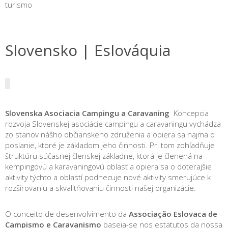
turismo
Slovensko | Eslováquia
Slovenska Asociacia Campingu a Caravaning
Koncepcia
rozvoja Slovenskej asociácie campingu a caravaningu vychádza
zo stanov nášho občianskeho združenia a opiera sa najmä o
poslanie, ktoré je základom jeho činnosti. Pri tom zohľadňuje
štruktúru súčasnej členskej základne, ktorá je členená na
kempingovú a karavaningovú oblasť a opiera sa o doterajšie
aktivity týchto a oblastí podnecuje nové aktivity smerujúce k
rozširovaniu a skvalitňovaniu činnosti našej organizácie.
O conceito de desenvolvimento da
Associação Eslovaca de
Campismo e Caravanismo
baseia-se nos estatutos da nossa