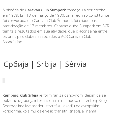
A história do
Caravan Club Šumperk
começou a ser escrita
em 1979. Em 13 de março de 1980, uma reunião constituinte
foi convocada e o Caravan Club Šumperk foi criado para a
participação de 17 membros. Caravan clube Šumperk em ACR
tem tais resultados em sua atividade, que o aconselha entre
os principais clubes associados à ACR Caravan Club
Association
Сpбиja | Srbija | Sérvia
Kamping klub Srbija
je formiran sa osnovnom idejom da se
pokrene izgradnja internacionalnih kampova na teritoriji Srbije.
Београд ima izvanrednu stratešku lokaciju na evropskim
koridorima, koja mu daje veliki tranzitni značaj, ali nema