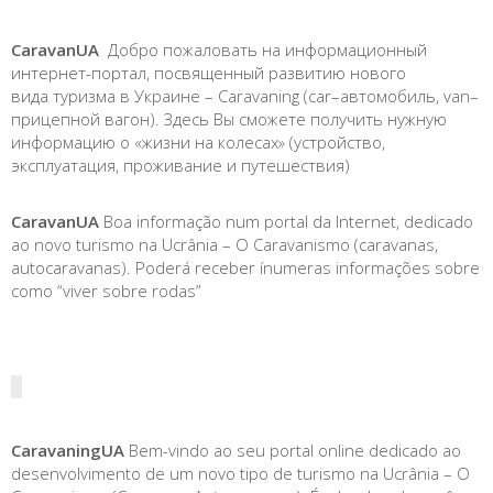
CaravanUA
Добро пожаловать на информационный
интернет-портал, посвященный развитию нового
вида туризма в Украине – Caravaning (car–автомобиль, van–
прицепной вагон). Здесь Вы сможете получить нужную
информацию о «жизни на колесах» (устройство,
эксплуатация, проживание и путешествия)
CaravanUA
Boa informação num portal da Internet, dedicado
ao novo turismo na Ucrânia – O Caravanismo (caravanas,
autocaravanas). Poderá receber ínumeras informações sobre
como “viver sobre rodas”
CaravaningUA
Bem-vindo ao seu portal online dedicado ao
desenvolvimento de um novo tipo de turismo na Ucrânia – O