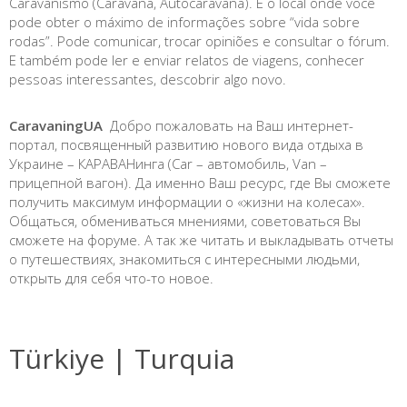
Caravanismo (Caravana, Autocaravana). É o local onde você
pode obter o máximo de informações sobre “vida sobre
rodas”. Pode comunicar, trocar opiniões e consultar o fórum.
E também pode ler e enviar relatos de viagens, conhecer
pessoas interessantes, descobrir algo novo.
CaravaningUA
Добро пожаловать на Ваш интернет-
портал, посвященный развитию нового вида отдыха в
Украине – КАРАВАНинга (Car – автомобиль, Van –
прицепной вагон). Да именно Ваш ресурс, где Вы сможете
получить максимум информации о «жизни на колесах».
Общаться, обмениваться мнениями, советоваться Вы
сможете на форуме. А так же читать и выкладывать отчеты
о путешествиях, знакомиться с интересными людьми,
открыть для себя что-то новое.
Türkiye | Turquia