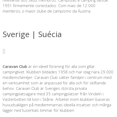
1951 firmemente conectados. Com mais de 12.000
membros, o maior clube de campismo da Áustria.
Sverige | Suécia
Caravan Club
är en ideell förening för alla som gillar
campinglivet. Klubben bildades 1958 och har idag nära 29.000
medlemsfamiljer. Caravan Club sätter familjen i centrum med
en verksamhet som är anpassad för alla och för skiftande
behov. Caravan Club är Sveriges största privata
campingplatsägare med 35 campingplatser från Vindeln i
Västerbotten till Ivön i Skåne. Arbetet inom klubben baseras
huvudsakligen på medlemmarnas ideella insatser och många
lägger ned tusentals timmar för klubben