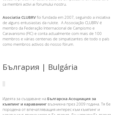
ca membrii activi ai forumului nostru.
Asociatia CLUBRV
foi fundada em 2007, seguindo a iniciativa
de alguns entusiastas da rulote. A Associação CLUBRV é
membro da Federação Internacional de Campismo e
Caravanismo (FIC) e conta actualmente com mais de 100
membros e várias centenas de simpatizantes de todo o país
como membros activos do nosso fórum.
България | Bulgária
Идеята за създаване на
Българска Асоциация за
къмпинг и караванинг
възникна през 2009 година. Тя бе
породена от впечатляващия интерес към къмпинг и
караванинг движението в България. Да направи България