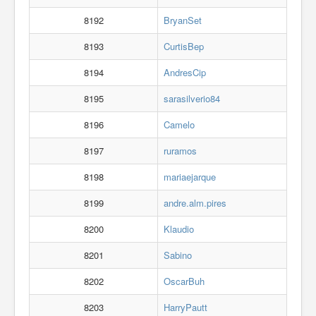
8192
BryanSet
8193
CurtisBep
8194
AndresCip
8195
sarasilverio84
8196
Camelo
8197
ruramos
8198
mariaejarque
8199
andre.alm.pires
8200
Klaudio
8201
Sabino
8202
OscarBuh
8203
HarryPautt