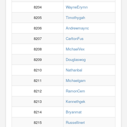
8204
WayneErymn
8205
Timothygah
8206
Andrewmaync
8207
CarltonFus
8208
MichaelVex
8209
Douglaswog
8210
Nathanbal
8211
Michaelgam
8212
RamonCem
8213
Kennethgek
8214
Bryanmat
8215
Russellineri