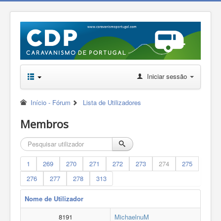
Iniciar sessão
Início - Fórum
Lista de Utilizadores
Membros
1
269
270
271
272
273
274
275
276
277
278
313
Nome de Utilizador
8191
MichaelnuM