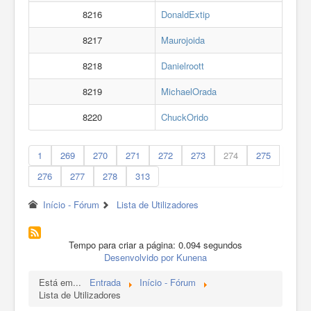
8216
DonaldExtip
8217
Maurojoida
8218
Danielroott
8219
MichaelOrada
8220
ChuckOrido
1
269
270
271
272
273
274
275
276
277
278
313
Início - Fórum
Lista de Utilizadores
Tempo para criar a página: 0.094 segundos
Desenvolvido por
Kunena
Está em...
Entrada
Início - Fórum
Lista de Utilizadores