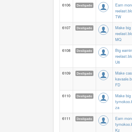
6106
Earn mon
Desligado
reelast.b
TW
6107
Make big
Desligado
reelast.b
MQ
6108
Big earni
Desligado
reelast.b
U6
6109
Make cas
Desligado
kavaale.b
FD
6110
Make big
Desligado
tymokoo.
za
6111
Earn mon
Desligado
tymokoo.
Kz