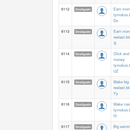
6112
Earn mon
Desligado
tymokoo.
Ds
6113
Earn mon
Desligado
reelast.b
3j
6114
Click and
Desligado
money
tymokoo.
UZ
6115
Make big
Desligado
reelast.b
Yy
6116
Make cas
Desligado
tymokoo.
f3
6117
Big earni
Desligado