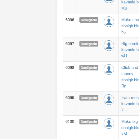
kavaale.b
M6
6096
Make cas
Desligado
sbalgir.bl
h6
6097
Big earni
Desligado
kavaale.b
wU
6098
Click and
Desligado
money
sbalgir.bl
Rn
6099
Earn mon
Desligado
kavaale.b
7i
6100
Make big
Desligado
sbalgir.bl
xM