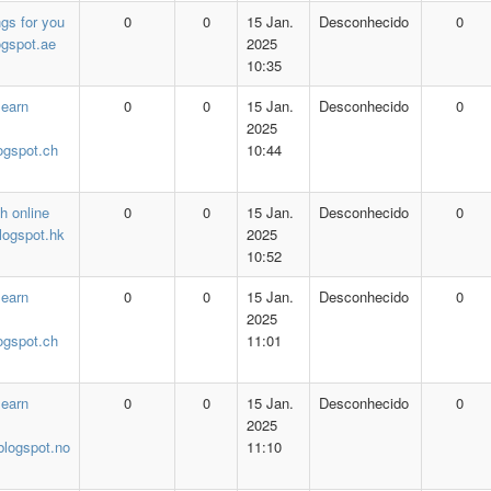
ngs for you
0
0
15 Jan.
Desconhecido
0
ogspot.ae
2025
10:35
 earn
0
0
15 Jan.
Desconhecido
0
2025
logspot.ch
10:44
h online
0
0
15 Jan.
Desconhecido
0
logspot.hk
2025
10:52
 earn
0
0
15 Jan.
Desconhecido
0
2025
logspot.ch
11:01
 earn
0
0
15 Jan.
Desconhecido
0
2025
blogspot.no
11:10