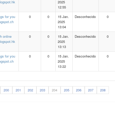
logspot.hk
2025
12:55
ngs for you
0
0
15 Jan.
Desconhecido
0
logspot.ch
2025
13:04
h online
0
0
15 Jan.
Desconhecido
0
logspot.hk
2025
13:13
ngs for you
0
0
15 Jan.
Desconhecido
0
logspot.ch
2025
13:22
200
201
202
203
204
205
206
207
208