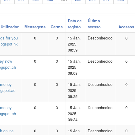
Data de
Último
Utilizador
Mensagens
Carma
registo
acesso
Acessos
ngs for you
0
0
15 Jan.
Desconhecido
0
logspot.hk
2025
08:59
ey now
0
0
15 Jan.
Desconhecido
0
logspot.ch
2025
09:08
 money
0
0
15 Jan.
Desconhecido
0
ogspot.ae
2025
09:25
 money
0
0
15 Jan.
Desconhecido
0
logspot.ch
2025
09:34
h online
0
0
15 Jan.
Desconhecido
0