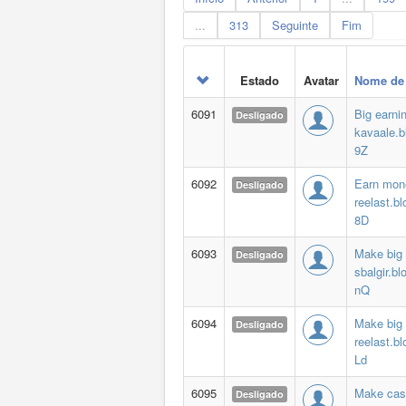
...
313
Seguinte
Fim
Estado
Avatar
Nome de 
6091
Big earni
Desligado
kavaale.b
9Z
6092
Earn mon
Desligado
reelast.b
8D
6093
Make big
Desligado
sbalgir.bl
nQ
6094
Make big
Desligado
reelast.b
Ld
6095
Make cas
Desligado