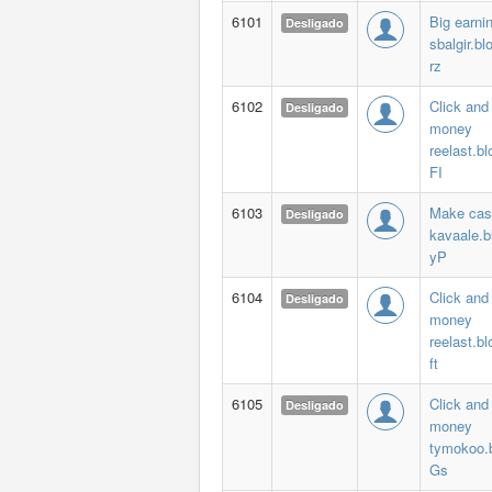
6101
Big earni
Desligado
sbalgir.bl
rz
6102
Click and
Desligado
money
reelast.b
FI
6103
Make cas
Desligado
kavaale.b
yP
6104
Click and
Desligado
money
reelast.b
ft
6105
Click and
Desligado
money
tymokoo.
Gs