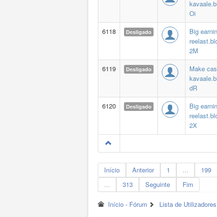
kavaale.b
Oi
6118
Big earni
Desligado
reelast.b
2M
6119
Make cas
Desligado
kavaale.b
dR
6120
Big earni
Desligado
reelast.b
2X
Início
Anterior
1
...
199
...
313
Seguinte
Fim
Início - Fórum
Lista de Utilizadores