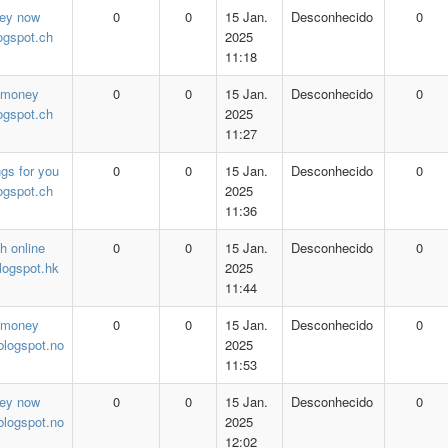
ey now
0
0
15 Jan.
Desconhecido
0
logspot.ch
2025
11:18
 money
0
0
15 Jan.
Desconhecido
0
logspot.ch
2025
11:27
ngs for you
0
0
15 Jan.
Desconhecido
0
logspot.ch
2025
11:36
h online
0
0
15 Jan.
Desconhecido
0
logspot.hk
2025
11:44
 money
0
0
15 Jan.
Desconhecido
0
blogspot.no
2025
11:53
ey now
0
0
15 Jan.
Desconhecido
0
blogspot.no
2025
12:02