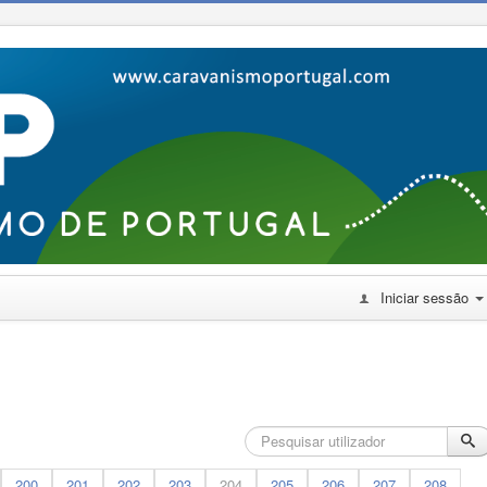
Iniciar sessão
200
201
202
203
204
205
206
207
208