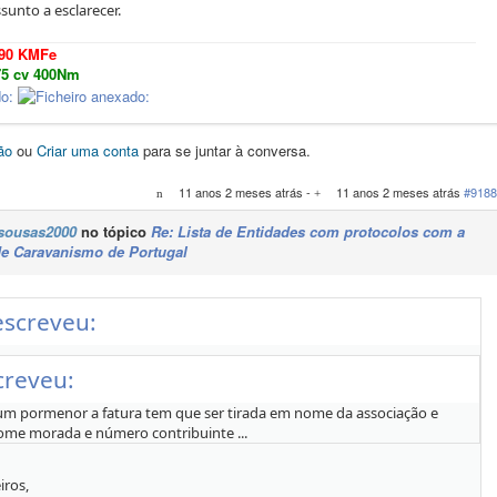
unto a esclarecer.
490 KMFe
75 cv 400Nm
ão
ou
Criar uma conta
para se juntar à conversa.
11 anos 2 meses atrás
-
11 anos 2 meses atrás
#9188
sousas2000
no tópico
Re: Lista de Entidades com protocolos com a
e Caravanismo de Portugal
escreveu:
creveu:
a um pormenor a fatura tem que ser tirada em nome da associação e
ome morada e número contribuinte ...
ros,