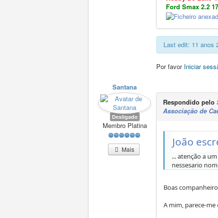
Ford Smax 2.2 1
Last edit: 11 anos
Por favor
Iniciar sess
Santana
Respondido pelo
Associação de Ca
Desligado
Membro Platina
João escr
Mais
... atenção a u
nessesario nome
Boas companheiro
A mim, parece-me ó