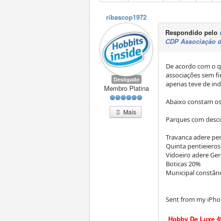
ribascop1972
Respondido pelo
CDP Associação d
De acordo com o q
associações sem f
Desligado
apenas teve de ind
Membro Platina
Abaixo constam os
Mais
Parques com desco
Travanca adere pe
Quinta pentieiero
Vidoeiro adere Ge
Boticas 20%
Municipal constân
Sent from my iPho
Hobby De Luxe 