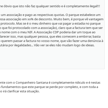
e óbvio que isto não faz qualquer sentido e é completamente ilegal!!!
um associação e pago as respectivas quotas. O parque estabelece um
essa associação em xx% de desconto. Muito bem, é porque vê vantagem
 protocolo. Mas se é o meu dinheiro que vai pagar a estadia no parque
 que foi protocolado com a associação), claro que a factura tem que ser
 nome com o meu NIF. A Associação CDP poderia dar um toque ao
larecer isso, mas qualquer pessoa, que eles comecem a embirrar, basta
o querem passar a factura no vosso nome, que vão fazer uma denúncia à
tária por ilegalidades... Vão ver se eles não mudam logo de ideias.
te com o Companheiro Santana é completamente ridiculo e é nestas
fundamentos que este parque se perde por completo, e com toda a
 irá clarificar esta situação.