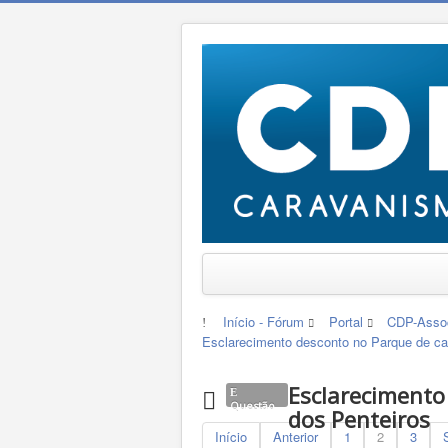
Início - Fórum
Portal
CDP-Assoc
Esclarecimento desconto no Parque de c
Esclarecimento
Questão
dos Penteiros
Início
Anterior
1
2
3