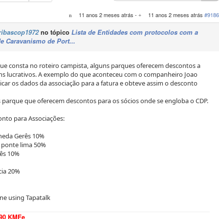
11 anos 2 meses atrás
-
11 anos 2 meses atrás
#9186
ribascop1972
no tópico
Lista de Entidades com protocolos com a
e Caravanismo de Port...
ue consta no roteiro campista, alguns parques oferecem descontos a
ins lucrativos. A exemplo do que aconteceu com o companheiro Joao
icar os dados da associação para a fatura e obteve assim o desconto
 parque que oferecem descontos para os sócios onde se engloba o CDP.
nto para Associações:
neda Gerês 10%
s ponte lima 50%
rês 10%
cia 20%
ne using Tapatalk
490 KMFe