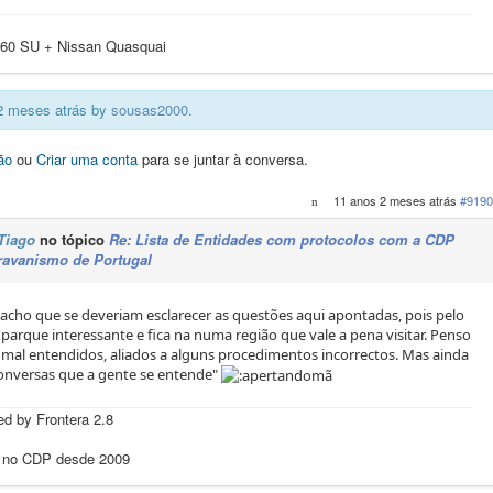
60 SU + Nissan Quasquai
 2 meses atrás by
sousas2000
.
ão
ou
Criar uma conta
para se juntar à conversa.
11 anos 2 meses atrás
#9190
Tiago
no tópico
Re: Lista de Entidades com protocolos com a CDP
ravanismo de Portugal
acho que se deveriam esclarecer as questões aqui apontadas, pois pelo
arque interessante e fica na numa região que vale a pena visitar. Penso
mal entendidos, aliados a alguns procedimentos incorrectos. Mas ainda
conversas que a gente se entende"
d by Frontera 2.8
 no CDP desde 2009