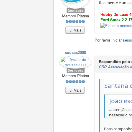
Realmente é um ass
Desligado
Hobby De Luxe 
Membro Platina
Ford Smax 2.2 1
Mais
Por favor
Iniciar sess
sousas2000
Respondido pelo
CDP Associação d
Desligado
Membro Platina
Santana 
Mais
João es
... atenção 
nessesario n
Boas companhei