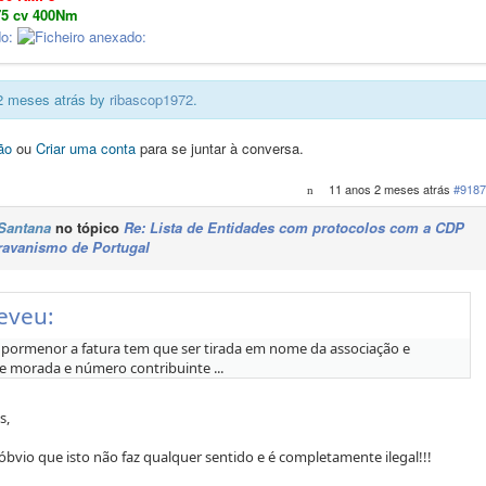
75 cv 400Nm
 2 meses atrás by
ribascop1972
.
ão
ou
Criar uma conta
para se juntar à conversa.
11 anos 2 meses atrás
#9187
Santana
no tópico
Re: Lista de Entidades com protocolos com a CDP
ravanismo de Portugal
eveu:
m pormenor a fatura tem que ser tirada em nome da associação e
 morada e número contribuinte ...
s,
bvio que isto não faz qualquer sentido e é completamente ilegal!!!