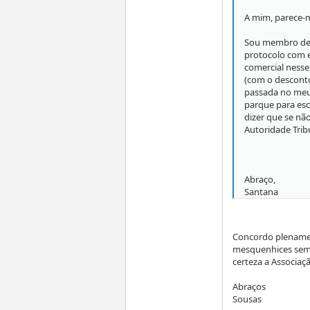
A mim, parece-m
Sou membro de 
protocolo com 
comercial nesse
(com o desconto
passada no meu
parque para esc
dizer que se nã
Autoridade Tribu
Abraço,
Santana
Concordo plenamen
mesquenhices sem 
certeza a Associação
Abraços
Sousas