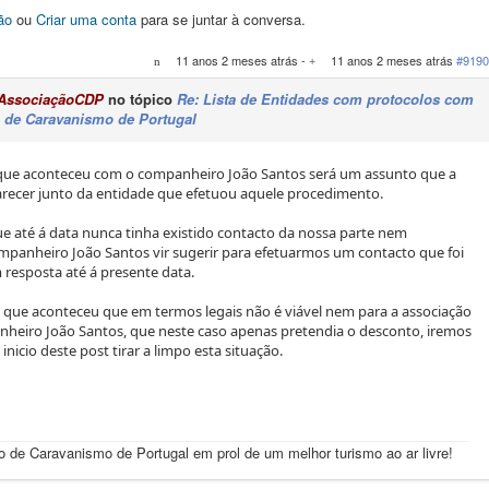
ão
ou
Criar uma conta
para se juntar à conversa.
11 anos 2 meses atrás
-
11 anos 2 meses atrás
#9190
AssociaçãoCDP
no tópico
Re: Lista de Entidades com protocolos com
 de Caravanismo de Portugal
que aconteceu com o companheiro João Santos será um assunto que a
larecer junto da entidade que efetuou aquele procedimento.
e até á data nunca tinha existido contacto da nossa parte nem
mpanheiro João Santos vir sugerir para efetuarmos um contacto que foi
m resposta até á presente data.
que aconteceu que em termos legais não é viável nem para a associação
heiro João Santos, que neste caso apenas pretendia o desconto, iremos
nicio deste post tirar a limpo esta situação.
de Caravanismo de Portugal em prol de um melhor turismo ao ar livre!