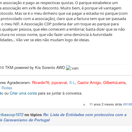
associação e pago as respectivas quotas. O parque estabelece um
a associação em xx% de desconto. Muito bem, é porque vê vantagem
otocolo. Mas se é o meu dinheiro que vai pagar a estadia no parque (com
 protocolado com a associação), claro que a factura tem que ser passada
 meu NIF. A Associação CDP poderia dar um toque ao parque para
as qualquer pessoa, que eles comecem a embirrar, basta dizer que se não
actura no vosso nome, que vão fazer uma denúncia à Autoridade
alidades... Vão ver se eles não mudam logo de ideias.
510 TKM powered by Kia Sorento AWD
dores Agradeceram:
Ricardo76
,
jcpcarval
,
S-L
,
Castor Amigo
,
GilbertoLeiria
,
,
Rodas
ão
ou
Criar uma conta
para se juntar à conversa.
11 anos 2 meses atrás
#9188
ribascop1972
no tópico
Re: Lista de Entidades com protocolos com a
e Caravanismo de Portugal