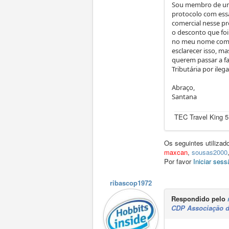
Sou membro de um 
protocolo com ess
comercial nesse pr
o desconto que foi
no meu nome com o
esclarecer isso, m
querem passar a f
Tributária por ileg
Abraço,
Santana
TEC Travel King 
Os seguintes utiliza
maxcan
,
sousas2000
Por favor
Iniciar sess
ribascop1972
Respondido pelo
CDP Associação d