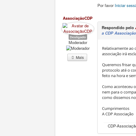
Por favor
Iniciar sess
AssociaçãoCDP
Respondido pelo
a CDP Associação
Desligado
Moderador
Relativamente ao 
associação irá esc
Mais
Queremos frisar qu
protocolo até o co
feito na hora e se
Como aconteceu o 
nem para o compan
como dissemos no i
Cumprimentos
A CDP Associação
CDP-Associação 