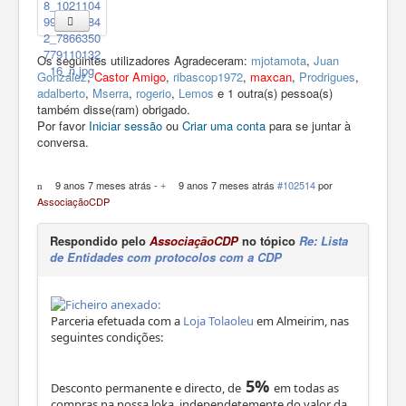
Os seguintes utilizadores Agradeceram:
mjotamota
,
Juan
González
,
Castor Amigo
,
ribascop1972
,
maxcan
,
Prodrigues
,
adalberto
,
Mserra
,
rogerio
,
Lemos
e 1 outra(s) pessoa(s)
também disse(ram) obrigado.
Por favor
Iniciar sessão
ou
Criar uma conta
para se juntar à
conversa.
9 anos 7 meses atrás
-
9 anos 7 meses atrás
#102514
por
AssociaçãoCDP
Respondido pelo
AssociaçãoCDP
no tópico
Re: Lista
de Entidades com protocolos com a CDP
Parceria efetuada com a
Loja Tolaoleu
em Almeirim, nas
seguintes condições:
5%
Desconto permanente e directo, de
em todas as
compras na nossa loka, independetemente do valor da