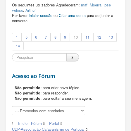
Os seguintes utilizadores Agradeceram:
maf
,
Mserra
,
jose
veloso
,
Arthur
Por favor
Iniciar sessão
ou
Criar uma conta
para se juntar à
conversa.
1
5
6
7
8
9
10
11
12
13
14
Acesso ao Fórum
Não permitido:
para criar novo tópico.
Não permitido:
para responder.
Não permitido:
para editar a sua mensagem.
Início - Fórum
Portal
CDP-Associação Caravanismo de Portugal