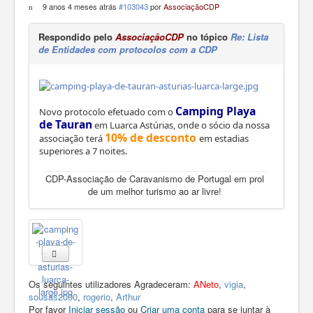
9 anos 4 meses atrás
#103043
por
AssociaçãoCDP
Respondido pelo
AssociaçãoCDP
no tópico
Re: Lista
de Entidades com protocolos com a CDP
Camping Playa
Novo protocolo efetuado com o
de Tauran
em Luarca Astúrias, onde o sócio da nossa
10% de desconto
associação terá
em estadias
superiores a 7 noites.
CDP-Associação de Caravanismo de Portugal em prol
de um melhor turismo ao ar livre!
Os seguintes utilizadores Agradeceram:
ANeto
,
vigia
,
sousas2000
,
rogerio
,
Arthur
Por favor
Iniciar sessão
ou
Criar uma conta
para se juntar à