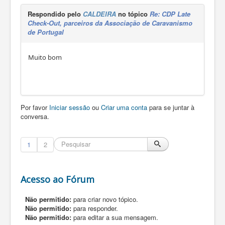
Respondido pelo
CALDEIRA
no tópico
Re: CDP Late
Check-Out, parceiros da Associação de Caravanismo
de Portugal
Muito bom
Por favor
Iniciar sessão
ou
Criar uma conta
para se juntar à
conversa.
1
2
Acesso ao Fórum
Não permitido:
para criar novo tópico.
Não permitido:
para responder.
Não permitido:
para editar a sua mensagem.