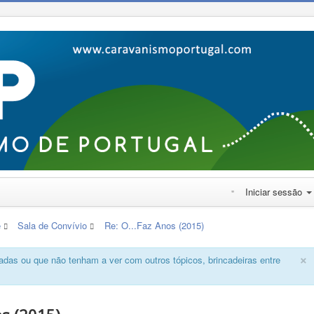
Iniciar sessão
e
Sala de Convívio
Re: O...Faz Anos (2015)
×
das ou que não tenham a ver com outros tópicos, brincadeiras entre