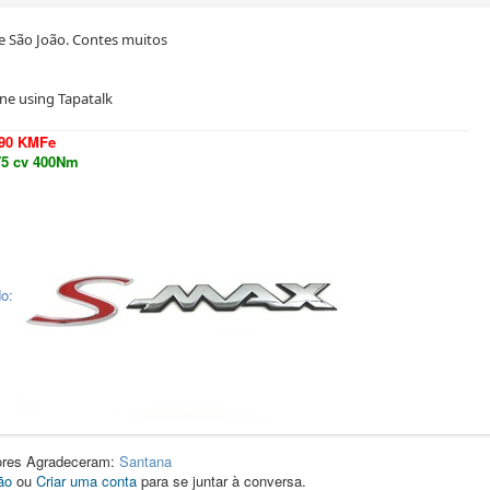
e São João. Contes muitos
ne using Tapatalk
490 KMFe
75 cv 400Nm
dores Agradeceram:
Santana
ão
ou
Criar uma conta
para se juntar à conversa.