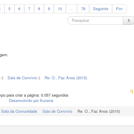
4
5
6
7
8
9
10
...
78
Seguinte
Fim
agem.
e
Sala de Convívio
Re: O...Faz Anos (2015)
po para criar a página: 0.057 segundos
Desenvolvido por
Kunena
Sala da Comunidade
Sala de Convívio
Re: O...Faz Anos (2015)