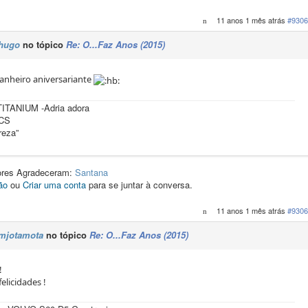
11 anos 1 mês atrás
#9306
hugo
no tópico
Re: O...Faz Anos (2015)
nheiro aniversariante
TANIUM -Adria adora
 CS
reza”
dores Agradeceram:
Santana
ão
ou
Criar uma conta
para se juntar à conversa.
11 anos 1 mês atrás
#9306
mjotamota
no tópico
Re: O...Faz Anos (2015)
!
elicidades !