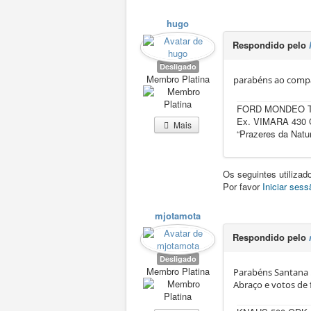
hugo
Respondido pelo
Desligado
Membro Platina
parabéns ao compa
FORD MONDEO TI
Ex. VIMARA 430
Mais
“Prazeres da Natu
Os seguintes utiliza
Por favor
Iniciar sess
mjotamota
Respondido pelo
Desligado
Membro Platina
Parabéns Santana 
Abraço e votos de f