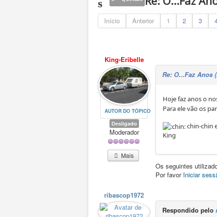
Re: O...Faz An
Início
Anterior
1
2
3
King-Eribelle
Re: O...Faz Anos (
Hoje faz anos o 
Para ele vão os pa
AUTOR DO TÓPICO
Desligado
chin-chin 
Moderador
King
Mais
Os seguintes utiliza
Por favor
Iniciar sess
ribascop1972
Respondido pelo