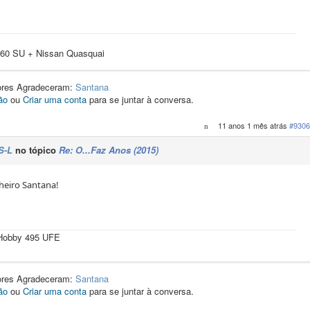
60 SU + Nissan Quasquai
dores Agradeceram:
Santana
ão
ou
Criar uma conta
para se juntar à conversa.
11 anos 1 mês atrás
#9306
S-L
no tópico
Re: O...Faz Anos (2015)
eiro Santana!
 Hobby 495 UFE
dores Agradeceram:
Santana
ão
ou
Criar uma conta
para se juntar à conversa.