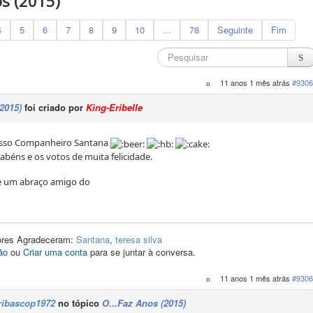
os (2015)
4
5
6
7
8
9
10
...
78
Seguinte
Fim
11 anos 1 mês atrás
#9306
2015)
foi criado por
King-Eribelle
nosso Companheiro Santana
rabéns e os votos de muita felicidade.
e um abraço amigo do
dores Agradeceram:
Santana
,
teresa silva
ão
ou
Criar uma conta
para se juntar à conversa.
11 anos 1 mês atrás
#9306
ribascop1972
no tópico
O...Faz Anos (2015)