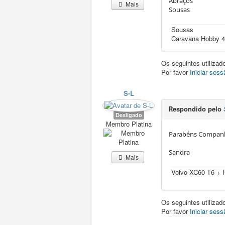
Abraços
Mais
Sousas
Sousas
Caravana Hobby 4
Os seguintes utiliza
Por favor
Iniciar sess
S-L
Respondido pelo
Desligado
Membro Platina
Parabéns Companh
Sandra
Mais
Volvo XC60 T6 +
Os seguintes utiliza
Por favor
Iniciar sess