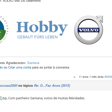
 VOLVO S60 D5 Geartronic
dores Agradeceram:
Santana
ão
ou
Criar uma conta
para se juntar à conversa.
11 anos 1 mês atrás
#9306
sousas2000
no tópico
Re: O...Faz Anos (2015)
Com panheiro Santana, votos de muitas felicidades.