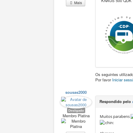
KNAUS 500 QDK +
Mais
Os seguintes utiliza
Por favor
Iniciar sess
sousas2000
Respondido pelo
Desligado
Membro Platina
Muitos parabens