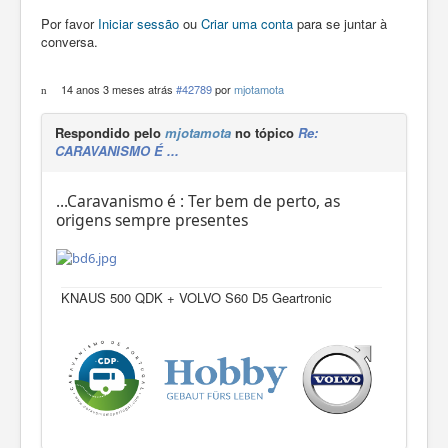
Por favor
Iniciar sessão
ou
Criar uma conta
para se juntar à
conversa.
14 anos 3 meses atrás
#42789
por
mjotamota
Respondido pelo
mjotamota
no tópico
Re:
CARAVANISMO É ...
...Caravanismo é : Ter bem de perto, as
origens sempre presentes
KNAUS 500 QDK + VOLVO S60 D5 Geartronic