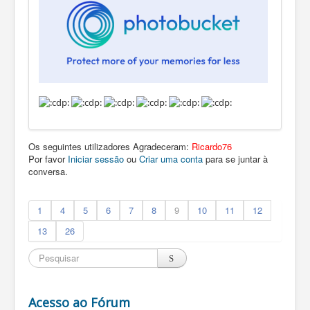
Os seguintes utilizadores Agradeceram:
Ricardo76
Por favor
Iniciar sessão
ou
Criar uma conta
para se juntar à
conversa.
1
4
5
6
7
8
9
10
11
12
13
26
Acesso ao Fórum