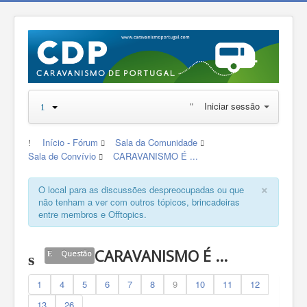
Iniciar sessão
Início - Fórum
Sala da Comunidade
Sala de Convívio
CARAVANISMO É ...
×
O local para as discussões despreocupadas ou que
não tenham a ver com outros tópicos, brincadeiras
entre membros e Offtopics.
CARAVANISMO É ...
Questão
1
4
5
6
7
8
9
10
11
12
13
26