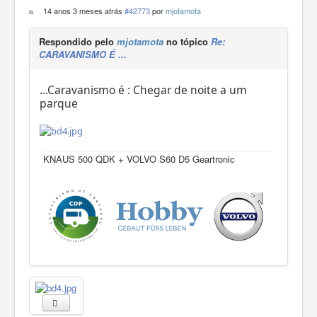
14 anos 3 meses atrás
#42773
por
mjotamota
Respondido pelo
mjotamota
no tópico
Re:
CARAVANISMO É ...
...Caravanismo é : Chegar de noite a um
parque
KNAUS 500 QDK + VOLVO S60 D5 Geartronic