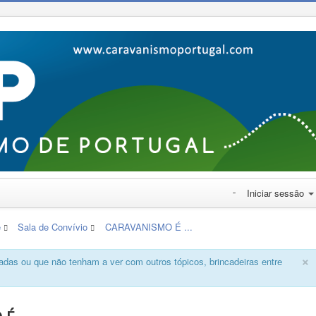
Iniciar sessão
e
Sala de Convívio
CARAVANISMO É ...
×
das ou que não tenham a ver com outros tópicos, brincadeiras entre