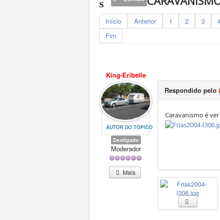
CARAVANISMO É
Início
Anterior
1
2
3
Fim
King-Eribelle
Respondido pelo
Caravanismo é ver 
AUTOR DO TÓPICO
Desligado
Moderador
Mais