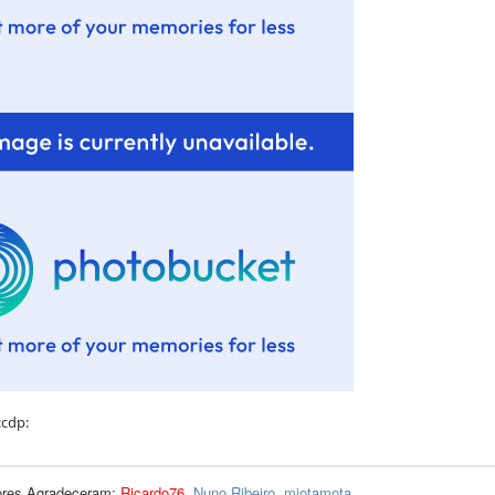
dores Agradeceram:
Ricardo76
,
Nuno Ribeiro
,
mjotamota