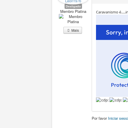
Desligado
Membro Platina
Caravanismo é.....i
Mais
Por favor
Iniciar sess