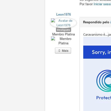
Por favor
Iniciar sess
Leon1976
Respondido pelo
Desligado
Membro Platina
Caravanismo é....ja
Mais