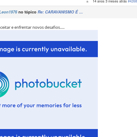
14 anos 3 meses atrás
#4268
Leon1976
no tópico
Re: CARAVANISMO É ...
ceitar e enfrentar novos desafios.....