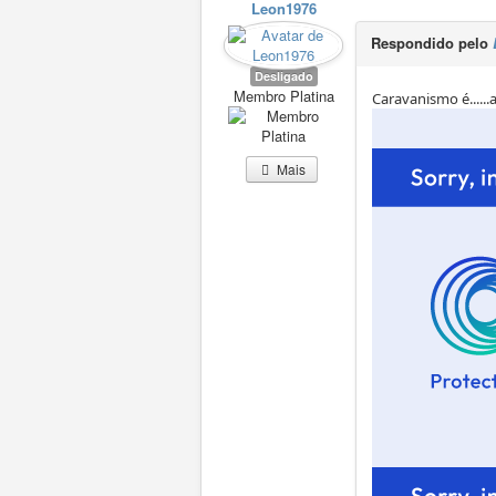
Leon1976
Respondido pelo
Desligado
Membro Platina
Caravanismo é......a
Mais