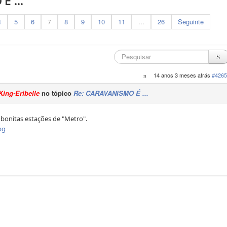
 ...
4
5
6
7
8
9
10
11
...
26
Seguinte
14 anos 3 meses atrás
#4265
King-Eribelle
no tópico
Re: CARAVANISMO É ...
bonitas estações de "Metro".