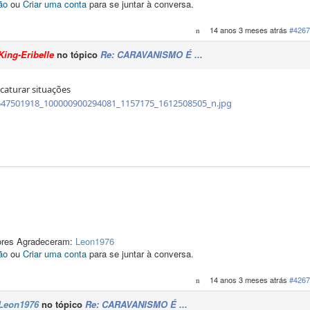
ão
ou
Criar uma conta
para se juntar à conversa.
14 anos 3 meses atrás
#4267
King-Eribelle
no tópico
Re: CARAVANISMO É ...
caturar situações
dores Agradeceram:
Leon1976
ão
ou
Criar uma conta
para se juntar à conversa.
14 anos 3 meses atrás
#4267
Leon1976
no tópico
Re: CARAVANISMO É ...