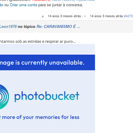
ão
ou
Criar uma conta
para se juntar à conversa.
14 anos 3 meses atrás
-
14 anos 3 meses atrás
#4270
Leon1976
no tópico
Re: CARAVANISMO É ...
ntarmos sob as estrelas e respirar ar puro...