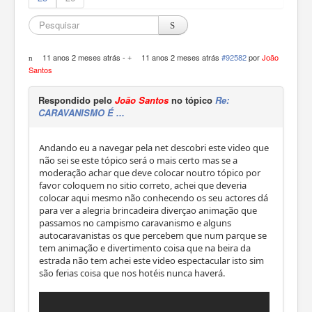
11 anos 2 meses atrás
-
11 anos 2 meses atrás
#92582
por
João
Santos
Respondido pelo
João Santos
no tópico
Re:
CARAVANISMO É ...
Andando eu a navegar pela net descobri este video que
não sei se este tópico será o mais certo mas se a
moderação achar que deve colocar noutro tópico por
favor coloquem no sitio correto, achei que deveria
colocar aqui mesmo não conhecendo os seu actores dá
para ver a alegria brincadeira diverçao animação que
passamos no campismo caravanismo e alguns
autocaravanistas os que percebem que num parque se
tem animação e divertimento coisa que na beira da
estrada não tem achei este video espectacular isto sim
são ferias coisa que nos hotéis nunca haverá.