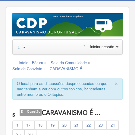
Iniciar sessão
Início - Fórum
Sala da Comunidade
Sala de Convívio
CARAVANISMO É ...
×
O local para as discussões despreocupadas ou que
não tenham a ver com outros tópicos, brincadeiras
entre membros e Offtopics.
CARAVANISMO É ...
Questão
1
17
18
19
20
21
22
23
24
25
26