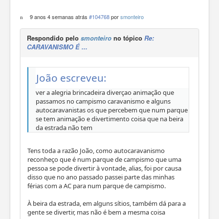
9 anos 4 semanas atrás
#104768
por
smonteiro
Respondido pelo
smonteiro
no tópico
Re:
CARAVANISMO É ...
João escreveu:
ver a alegria brincadeira diverçao animação que
passamos no campismo caravanismo e alguns
autocaravanistas os que percebem que num parque
se tem animação e divertimento coisa que na beira
da estrada não tem
Tens toda a razão João, como autocaravanismo
reconheço que é num parque de campismo que uma
pessoa se pode divertir à vontade, alias, foi por causa
disso que no ano passado passei parte das minhas
férias com a AC para num parque de campismo.
À beira da estrada, em alguns sítios, também dá para a
gente se divertir, mas não é bem a mesma coisa