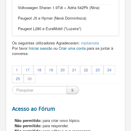
Volkswagen Sharan 1.9Tdi + Adria 542Pk (Nina)
Peugeot J5 e Hymer (Nené Dorminhoca)
Peugeot L280 e EuraMobil ("Luzeira")
Os seguintes utilizadores Agradeceram:
mjotamota
Por favor
Iniciar sessão
ou
Criar uma conta
para se juntar à
conversa.
1
17
18
19
20
21
22
23
24
25
26
Acesso ao Fórum
Não permitido:
para criar novo tópico.
Não permitido:
para responder.
Não permitido:
para editar a sua mensagem.