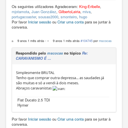
Os seguintes utilizadores Agradeceram:
King-Eribelle
,
mjotamota
,
Juan González
,
GilbertoLeiria
,
rniva
,
portugacoaster
,
sousas2000
,
smonteiro
,
hugo
Por favor
Iniciar sessão
ou
Criar uma conta
para se juntar à
conversa.
9 anos 1 mês atrás
-
9 anos 1 mês atrás
#104745
por
mscocas
Respondido pelo
mscocas
no tópico
Re:
CARAVANISMO É ...
Simplesmente BRUTAL
Tenho que comprar outra depressa... as saudades já
são muitas e só a vendi à dois meses.
Abraços caravanistas
Fiat Ducato 2.5 TDI
Hymer
Por favor
Iniciar sessão
ou
Criar uma conta
para se juntar à
conversa.