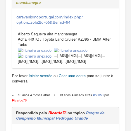
manchanegra
caravanismoportugal.com/index.php?
option...sobi2Id=56&Itemid=94
Alberto Sequeira aka manchanegra
Adria 440TQ / Toyota Land Cruiser KZJ95 / UMM Alter
Turbo
...[IMG][/IMG]...[IMG][/IMG]...
[IMG][/IMG]...[IMG][/IMG]...[IMG][/IMG]
Por favor
Iniciar sessão
ou
Criar uma conta
para se juntar à
conversa.
13 anos 4 meses atrás
-
13 anos 4 meses atrás
#58050
por
Ricardo76
Respondido pelo
Ricardo76
no tópico
Parque de
Campismo Municipal Pedrogão Grande