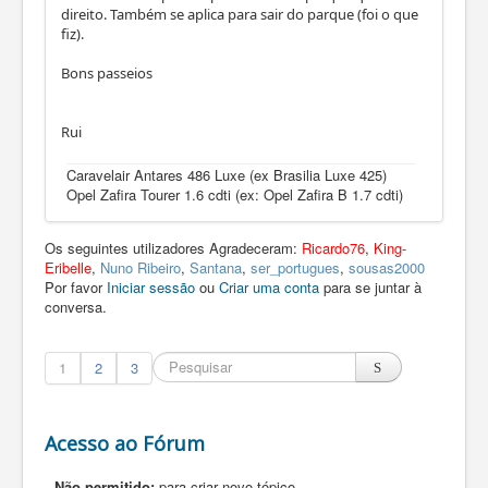
direito. Também se aplica para sair do parque (foi o que
fiz).
Bons passeios
Rui
Caravelair Antares 486 Luxe (ex Brasilia Luxe 425)
Opel Zafira Tourer 1.6 cdti (ex: Opel Zafira B 1.7 cdti)
Os seguintes utilizadores Agradeceram:
Ricardo76
,
King-
Eribelle
,
Nuno Ribeiro
,
Santana
,
ser_portugues
,
sousas2000
Por favor
Iniciar sessão
ou
Criar uma conta
para se juntar à
conversa.
1
2
3
Acesso ao Fórum
Não permitido:
para criar novo tópico.