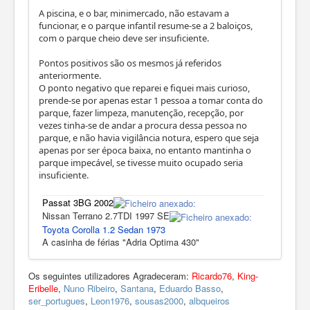
A piscina, e o bar, minimercado, não estavam a
funcionar, e o parque infantil resume-se a 2 baloiços,
com o parque cheio deve ser insuficiente.
Pontos positivos são os mesmos já referidos
anteriormente.
O ponto negativo que reparei e fiquei mais curioso,
prende-se por apenas estar 1 pessoa a tomar conta do
parque, fazer limpeza, manutenção, recepção, por
vezes tinha-se de andar a procura dessa pessoa no
parque, e não havia vigilância notura, espero que seja
apenas por ser época baixa, no entanto mantinha o
parque impecável, se tivesse muito ocupado seria
insuficiente.
Passat 3BG 2002
Nissan Terrano 2.7TDI 1997 SE
Toyota Corolla 1.2 Sedan 1973
A casinha de férias "Adria Optima 430"
Os seguintes utilizadores Agradeceram:
Ricardo76
,
King-
Eribelle
,
Nuno Ribeiro
,
Santana
,
Eduardo Basso
,
ser_portugues
,
Leon1976
,
sousas2000
,
albqueiros