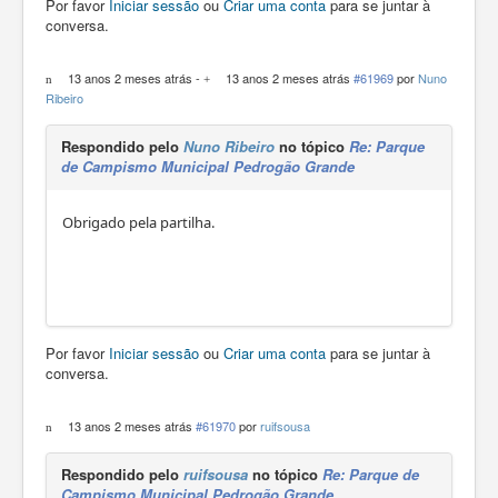
Por favor
Iniciar sessão
ou
Criar uma conta
para se juntar à
conversa.
13 anos 2 meses atrás
-
13 anos 2 meses atrás
#61969
por
Nuno
Ribeiro
Respondido pelo
Nuno Ribeiro
no tópico
Re: Parque
de Campismo Municipal Pedrogão Grande
Obrigado pela partilha.
Por favor
Iniciar sessão
ou
Criar uma conta
para se juntar à
conversa.
13 anos 2 meses atrás
#61970
por
ruifsousa
Respondido pelo
ruifsousa
no tópico
Re: Parque de
Campismo Municipal Pedrogão Grande