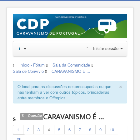
Iniciar sessão
Início - Fórum
Sala da Comunidade
Sala de Convívio
CARAVANISMO É ...
×
O local para as discussões despreocupadas ou que
não tenham a ver com outros tópicos, brincadeiras
entre membros e Offtopics.
CARAVANISMO É ...
Questão
1
2
3
4
5
6
7
8
9
10
26