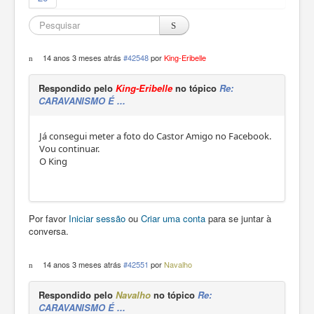
14 anos 3 meses atrás
#42548
por
King-Eribelle
Respondido pelo
King-Eribelle
no tópico
Re:
CARAVANISMO É ...
Já consegui meter a foto do Castor Amigo no Facebook.
Vou continuar.
O King
Por favor
Iniciar sessão
ou
Criar uma conta
para se juntar à
conversa.
14 anos 3 meses atrás
#42551
por
Navalho
Respondido pelo
Navalho
no tópico
Re:
CARAVANISMO É ...