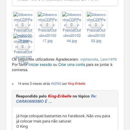
Os seguintes utilizadores Agradeceram:
mjotamota
,
Leon1976
Por favor
Iniciar sessão
ou
Criar uma conta
para se juntar à
conversa.
14 anos 3 meses atrás
#42562
por
King-Eribelle
Respondido pelo
King-Eribelle
no tópico
Re:
CARAVANISMO É ...
Já hoje coloquei bastantes no Facebook. Não vou para
já colocar mais para não saturar.
O King