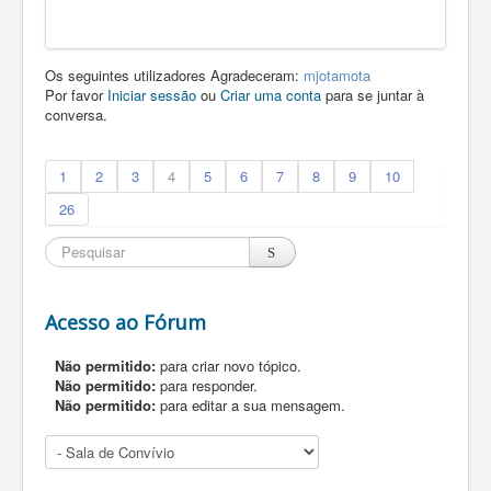
Os seguintes utilizadores Agradeceram:
mjotamota
Por favor
Iniciar sessão
ou
Criar uma conta
para se juntar à
conversa.
1
2
3
4
5
6
7
8
9
10
26
Acesso ao Fórum
Não permitido:
para criar novo tópico.
Não permitido:
para responder.
Não permitido:
para editar a sua mensagem.