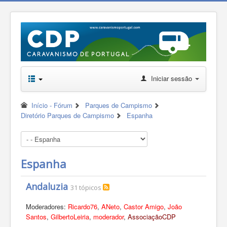
Iniciar sessão
Início - Fórum
Parques de Campismo
Diretório Parques de Campismo
Espanha
Espanha
Andaluzia
31 tópicos
Moderadores:
Ricardo76
,
ANeto
,
Castor Amigo
,
João
Santos
,
GilbertoLeiria
,
moderador
,
AssociaçãoCDP