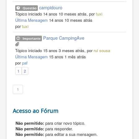
campidouro
Questão
Tópico iniciado 14 anos 10 meses atrás, por
tuxi
Última Mensagem
14 anos 10 meses atrás
por
tuxi
Parque CampingAve
Importante
Tópico iniciado 15 anos 3 meses atrás, por
rui sousa
Última Mensagem
15 anos 1 mês atrás
por
paf
1
2
1
Acesso ao Fórum
Não permitido:
para criar novo tópico.
Não permitido:
para responder.
Não permitido:
para editar a sua mensagem.