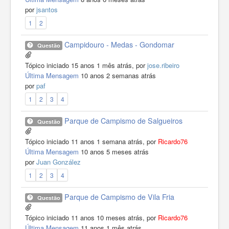
por
jsantos
1
2
Campidouro - Medas - Gondomar
Questão
Tópico iniciado 15 anos 1 mês atrás, por
jose.ribeiro
Última Mensagem
10 anos 2 semanas atrás
por
paf
1
2
3
4
Parque de Campismo de Salgueiros
Questão
Tópico iniciado 11 anos 1 semana atrás, por
Ricardo76
Última Mensagem
10 anos 5 meses atrás
por
Juan González
1
2
3
4
Parque de Campismo de Vila Fria
Questão
Tópico iniciado 11 anos 10 meses atrás, por
Ricardo76
Última Mensagem
11 anos 1 mês atrás