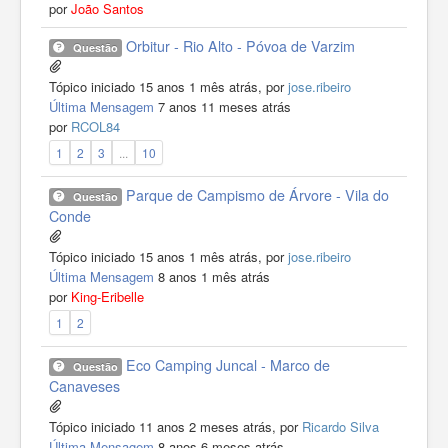
por
João Santos
Orbitur - Rio Alto - Póvoa de Varzim
Questão
Tópico iniciado 15 anos 1 mês atrás, por
jose.ribeiro
Última Mensagem
7 anos 11 meses atrás
por
RCOL84
1
2
3
...
10
Parque de Campismo de Árvore - Vila do
Questão
Conde
Tópico iniciado 15 anos 1 mês atrás, por
jose.ribeiro
Última Mensagem
8 anos 1 mês atrás
por
King-Eribelle
1
2
Eco Camping Juncal - Marco de
Questão
Canaveses
Tópico iniciado 11 anos 2 meses atrás, por
Ricardo Silva
Última Mensagem
8 anos 6 meses atrás